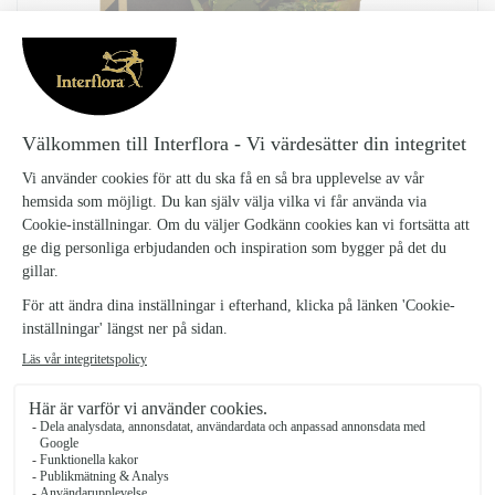
VITA ORCHIDÉKASSEN
Vita-Orchidekassen-_4
749 kr
Vita Orchidékassen