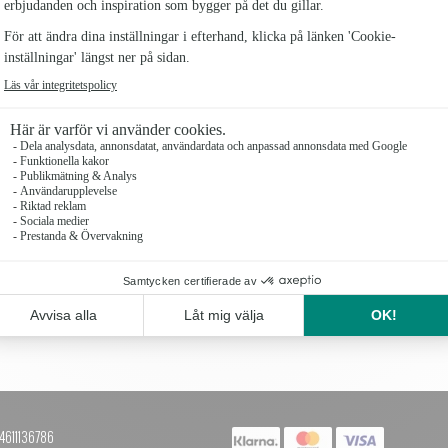
KRUKA FLORA GRÖNSKA S
KRUKA FLORA GRÖNSKA 
125 kr
225 kr
+4611136786