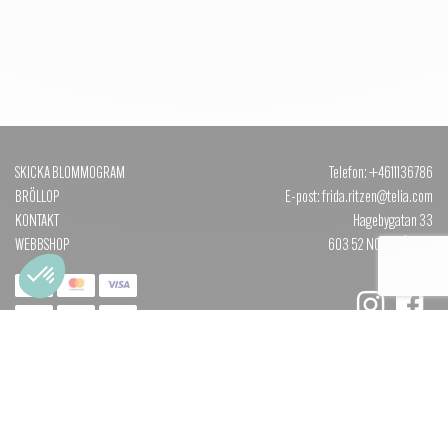
SKICKA BLOMMOGRAM
Telefon: +4611136786
BRÖLLOP
E-post: frida.ritzen@telia.com
KONTAKT
Hagebygatan 33
WEBBSHOP
603 52 NORRKÖPING