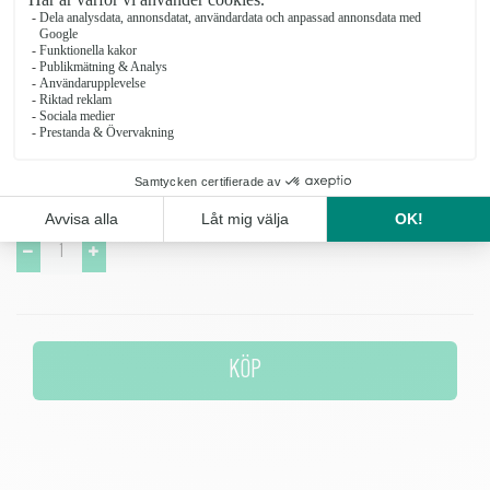
KALANCHOE I KRUKA
Kalanchoe-i-kruka-_2
150 kr
Färglag och tålig växt
Antal
KÖP