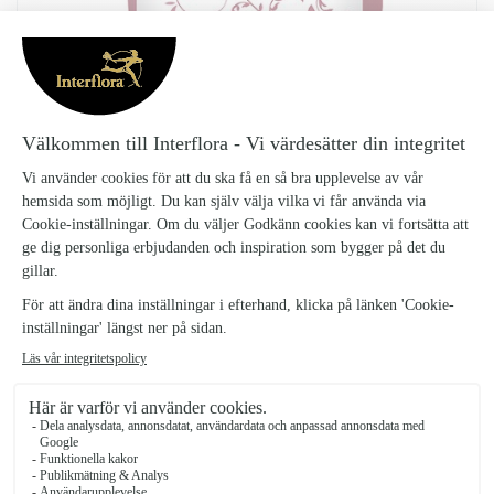
BLOMJORD 50L
Blomjord-50L_2
149 kr
Planteringsjord 50 liter