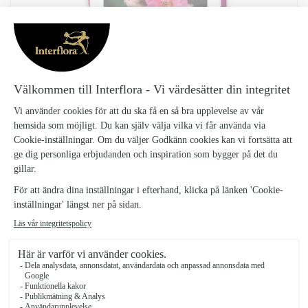
BLOMJORD 18L
Blomjord-18L_2
79 kr
Planteringsjord 18 liter