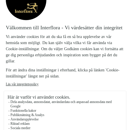
BEKRÄFTELSE
Du får med automatik en orderbekräftelse till din
e-post när du har slutfört din order. Skulle
uppgifterna inte stämma ber vi dig att dig
kontakta
oss.
AVBOKNING BESTÄLLNINGAR
Större specialbeställningar med ett värde över 3
000 kronor måste avbeställas skriftligen senast 96
timmar innan planerad leverans. Om
beställningens värde överstiger 6 000 kronor
måste den avbeställas en vecka innan planerad