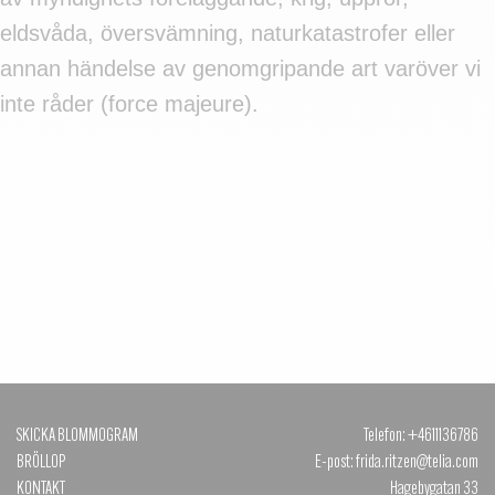
eldsvåda, översvämning, naturkatastrofer eller
annan händelse av genomgripande art varöver vi
inte råder (force majeure).
SKICKA BLOMMOGRAM
Telefon: +4611136786
BRÖLLOP
E-post: frida.ritzen@telia.com
KONTAKT
Hagebygatan 33